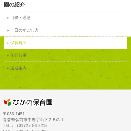
園の紹介
目標・理念
一日のすごし方
保育時間
年間行事
送迎案内
〒036-1451
青森県弘前市中野字山下２５の１
TEL：（0172）86-2215